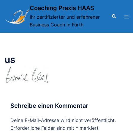
Zum
Coaching Praxis HAAS
Inhalt
Suche
Men
Ihr zertifizierter und erfahrener
springen
ums
Business Coach in Fürth
us
Schreibe einen Kommentar
Deine E-Mail-Adresse wird nicht veröffentlicht.
Alternative:
Erforderliche Felder sind mit
*
markiert